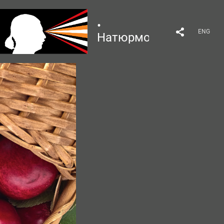
•
ENG
Натюрморт